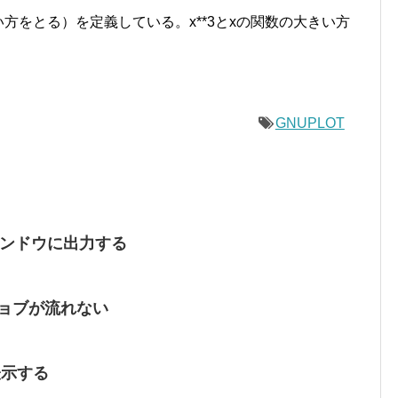
方をとる）を定義している。x**3とxの関数の大きい方
GNUPLOT
ウインドウに出力する
たジョブが流れない
表示する