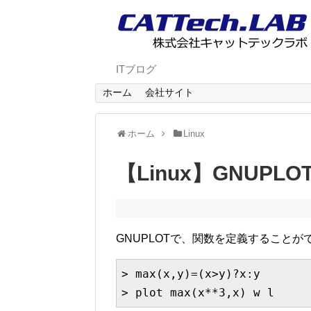
ITブログ
ホーム
会社サイト
ホーム
Linux
【Linux】GNUP
GNUPLOTで、関数を定義することが
> max(x,y)=(x>y)?x:y

> plot max(x**3,x) w l